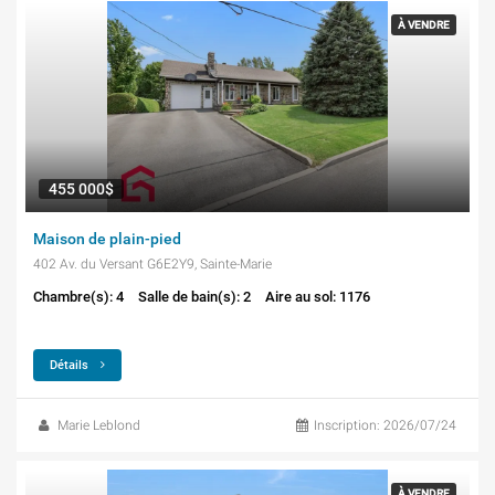
À VENDRE
455 000$
Maison de plain-pied
402 Av. du Versant G6E2Y9, Sainte-Marie
Chambre(s): 4
Salle de bain(s): 2
Aire au sol: 1176
Détails
Marie Leblond
Inscription: 2026/07/24
À VENDRE