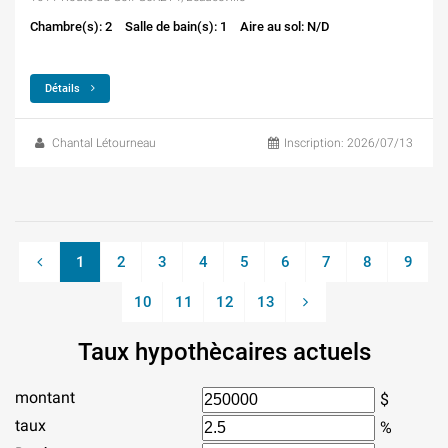
Chambre(s): 2
Salle de bain(s): 1
Aire au sol: N/D
Détails
Chantal Létourneau
Inscription: 2026/07/13
1
2
3
4
5
6
7
8
9
10
11
12
13
Taux hypothècaires actuels
montant
$
taux
%