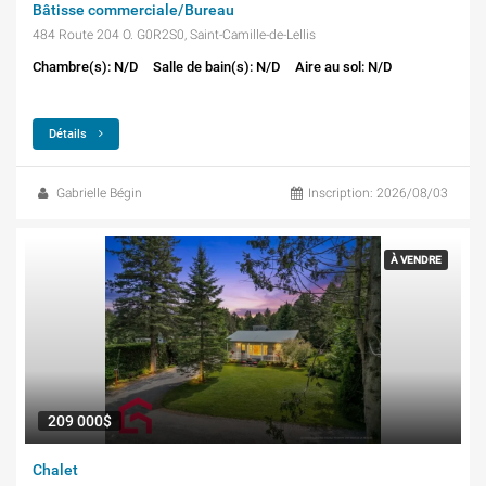
Bâtisse commerciale/Bureau
484 Route 204 O. G0R2S0, Saint-Camille-de-Lellis
Chambre(s): N/D
Salle de bain(s): N/D
Aire au sol: N/D
Détails
Gabrielle Bégin
Inscription: 2026/08/03
À VENDRE
209 000$
Chalet