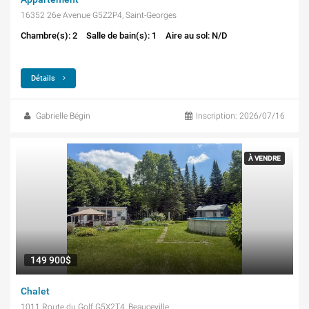
16352 26e Avenue G5Z2P4, Saint-Georges
Chambre(s): 2
Salle de bain(s): 1
Aire au sol: N/D
Détails
Gabrielle Bégin
Inscription: 2026/07/16
À VENDRE
149 900$
Chalet
1011 Route du Golf G5X2T4, Beauceville