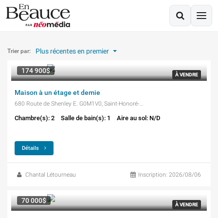
Propriétés à vendre
Plus récentes en premier
Trier par:
174 900$
À VENDRE
Maison à un étage et demie
680 Route de Shenley E. G0M1V0, Saint-Honoré-de-Shenley
Chambre(s): 2
Salle de bain(s): 1
Aire au sol: N/D
Détails
Chantal Létourneau
Inscription: 2026/08/06
70 000$
À VENDRE