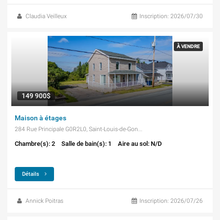
Claudia Veilleux
Inscription: 2026/07/30
À VENDRE
149 900$
Maison à étages
284 Rue Principale G0R2L0, Saint-Louis-de-Gonzague
Chambre(s): 2
Salle de bain(s): 1
Aire au sol: N/D
Détails
Annick Poitras
Inscription: 2026/07/26