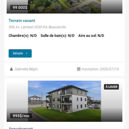
99 000$
Terrain vacant
306 Av. Lambert G5X1R4, Beauceville
Chambre(s): N/D
Salle de bain(s): N/D
Aire au sol: N/D
Détails
Gabrielle Bégin
Inscription: 2026/07/16
À LOUER
995$/mo
Appartement