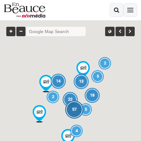
2
5
14
13
18
2
22
57
5
4