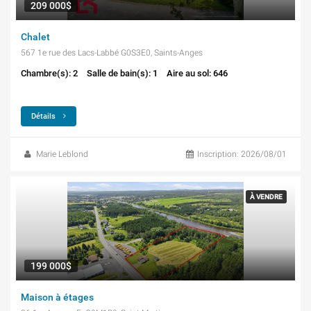
209 000$
Chalet
567 1e rue des Lacs-Labbé G0S3E0, Saints-Anges
Chambre(s): 2
Salle de bain(s): 1
Aire au sol: 646
Détails
Marie Leblond
Inscription: 2026/08/01
À VENDRE
199 000$
Maison à étages