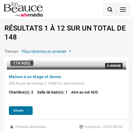
Propriétés à vendre
RÉSULTATS 1 À 12 SUR UN TOTAL DE
148
Plus récentes en premier
Trier par:
174 900$
À VENDRE
Maison à un étage et demie
680 Route de Shenley E. G0M1V0, Saint-Honoré-de-Shenley
Chambre(s): 2
Salle de bain(s): 1
Aire au sol: N/D
Détails
Chantal Létourneau
Inscription: 2026/08/06