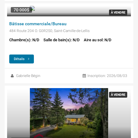
70 000$
À VENDRE
Bâtisse commerciale/Bureau
484 Route 204 O. G0R2S0, Saint-Camille-de-Lellis
Chambre(s): N/D
Salle de bain(s): N/D
Aire au sol: N/D
Détails
Gabrielle Bégin
Inscription: 2026/08/03
À VENDRE