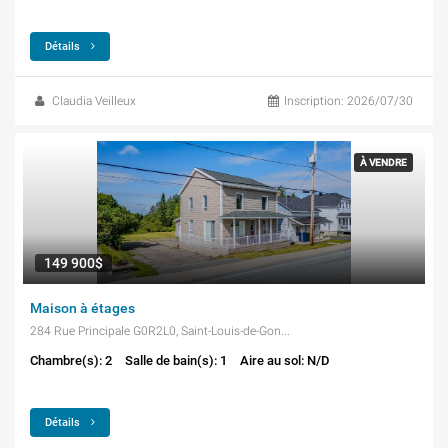
Détails
Claudia Veilleux
Inscription: 2026/07/30
À VENDRE
149 900$
Maison à étages
284 Rue Principale G0R2L0, Saint-Louis-de-Gonzague
Chambre(s): 2
Salle de bain(s): 1
Aire au sol: N/D
Détails