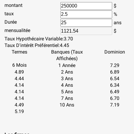
montant
$
taux
%
Durée
ans
mensualitée
$
Taux Hypothécaire Variable:
3.70
Taux D'intérêt Préférentiel:
4.45
Termes
Banques (Taux
Dominion
Affichées)
6 Mois
1 Année
7.29
4.89
2 Ans
6.89
4.44
3 Ans
6.54
4.14
4 Ans
6.34
4.14
5 Ans
6.49
4.14
7 Ans
6.70
4.49
10 Ans
7.19
5.19