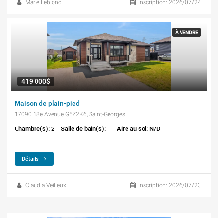
Marie Leblond
Inscription: 2026/07/24
À VENDRE
419 000$
Maison de plain-pied
17090 18e Avenue G5Z2K6, Saint-Georges
Chambre(s): 2
Salle de bain(s): 1
Aire au sol: N/D
Détails
Claudia Veilleux
Inscription: 2026/07/23