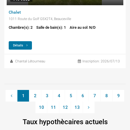
Chalet
1011 Route du Golf G5X2T4, Beauceville
Chambre(s): 2
Salle de bain(s): 1
Aire au sol: N/D
Détails
Chantal Létourneau
Inscription: 2026/07/13
1
2
3
4
5
6
7
8
9
10
11
12
13
Taux hypothècaires actuels