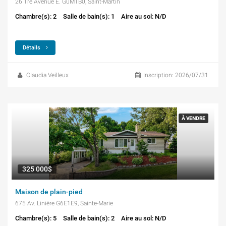
26 1re Avenue E. G0M1B0, Saint-Martin
Chambre(s): 2
Salle de bain(s): 1
Aire au sol: N/D
Détails
Claudia Veilleux
Inscription: 2026/07/31
À VENDRE
325 000$
Maison de plain-pied
675 Av. Linière G6E1E9, Sainte-Marie
Chambre(s): 5
Salle de bain(s): 2
Aire au sol: N/D