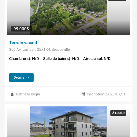
99 000$
Terrain vacant
306 Av. Lambert G5X1R4, Beauceville
Chambre(s): N/D
Salle de bain(s): N/D
Aire au sol: N/D
Détails
Gabrielle Bégin
Inscription: 2026/07/16
À LOUER