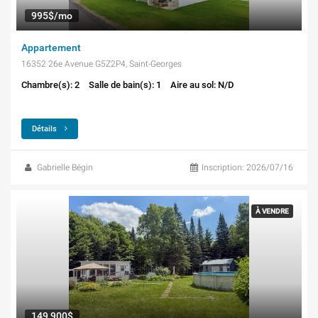
995$/mo
Appartement
16352 26e Avenue G5Z2P4, Saint-Georges
Chambre(s): 2
Salle de bain(s): 1
Aire au sol: N/D
Détails
Gabrielle Bégin
Inscription: 2026/07/16
À VENDRE
149 900$