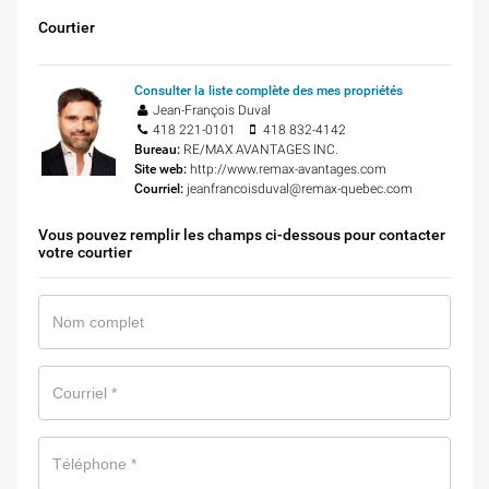
Courtier
Consulter la liste complète des mes propriétés
Jean-François Duval
418 221-0101
418 832-4142
Bureau:
RE/MAX AVANTAGES INC.
Site web:
http://www.remax-avantages.com
Courriel:
jeanfrancoisduval@remax-quebec.com
Vous pouvez remplir les champs ci-dessous pour contacter
votre courtier