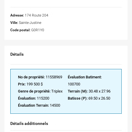
Adresse:
174 Route 204
Ville:
Sainte-Justine
Code postal:
G0R1Y0
Détails
No de propriété:
11558969
Évaluation Batiment:
Prix:
199 500 $
100700
Genre de propriété:
Triplex
Terrain (M):
30.48 x 27.96
Évaluation:
115200
Batisse (P):
69.50 x 26.50
Évaluation Terrain:
14500
Détails additionnels