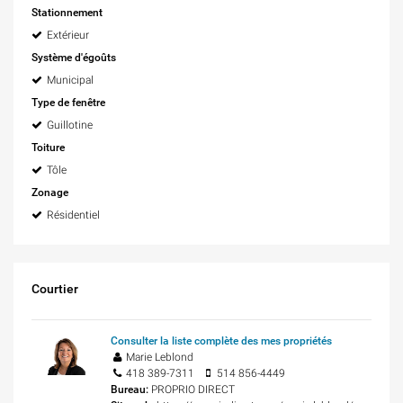
Stationnement
Extérieur
Système d'égoûts
Municipal
Type de fenêtre
Guillotine
Toiture
Tôle
Zonage
Résidentiel
Courtier
Consulter la liste complète des mes propriétés
Marie Leblond
418 389-7311
514 856-4449
Bureau:
PROPRIO DIRECT