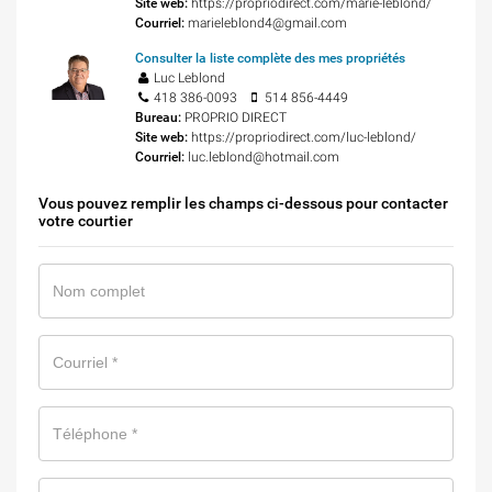
Site web:
https://propriodirect.com/marie-leblond/
Courriel:
marieleblond4@gmail.com
Consulter la liste complète des mes propriétés
Luc Leblond
418 386-0093
514 856-4449
Bureau:
PROPRIO DIRECT
Site web:
https://propriodirect.com/luc-leblond/
Courriel:
luc.leblond@hotmail.com
Vous pouvez remplir les champs ci-dessous pour contacter
votre courtier