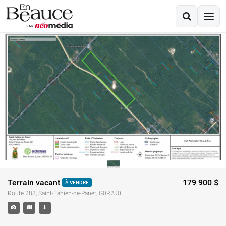
Terrain vacant
179 900 $
À VENDRE
Route 283, Saint-Fabien-de-Panet, G0R2J0