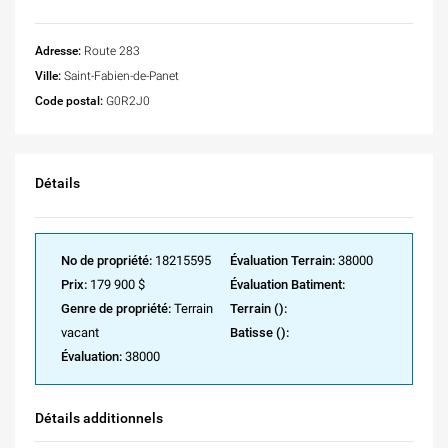
Adresse:
Route 283
Ville:
Saint-Fabien-de-Panet
Code postal:
G0R2J0
Détails
No de propriété:
18215595
Évaluation Terrain:
38000
Prix:
179 900 $
Évaluation Batiment:
Genre de propriété:
Terrain
Terrain ():
vacant
Batisse ():
Évaluation:
38000
Détails additionnels