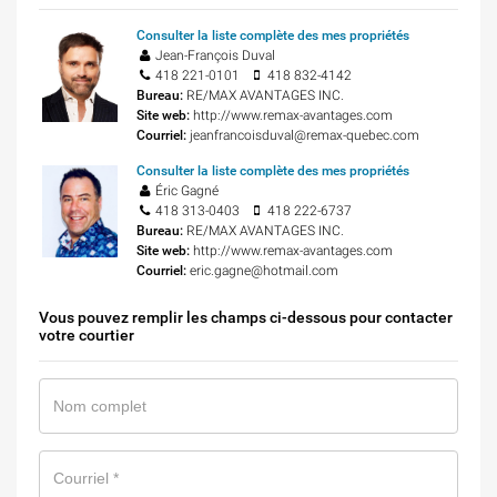
Consulter la liste complète des mes propriétés
Jean-François Duval
418 221-0101
418 832-4142
Bureau:
RE/MAX AVANTAGES INC.
Site web:
http://www.remax-avantages.com
Courriel:
jeanfrancoisduval@remax-quebec.com
Consulter la liste complète des mes propriétés
Éric Gagné
418 313-0403
418 222-6737
Bureau:
RE/MAX AVANTAGES INC.
Site web:
http://www.remax-avantages.com
Courriel:
eric.gagne@hotmail.com
Vous pouvez remplir les champs ci-dessous pour contacter
votre courtier