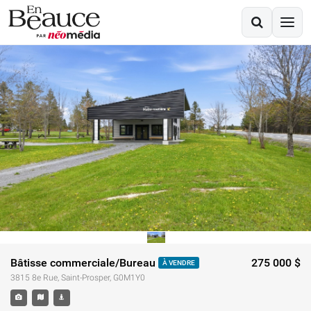
Bâtisse commerciale/Bureau
275 000 $
À VENDRE
3815 8e Rue, Saint-Prosper, G0M1Y0