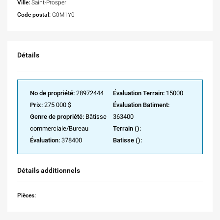
Ville:
Saint-Prosper
Code postal:
G0M1Y0
Détails
No de propriété:
28972444
Évaluation Terrain:
15000
Prix:
275 000 $
Évaluation Batiment:
Genre de propriété:
Bâtisse
363400
commerciale/Bureau
Terrain ():
Évaluation:
378400
Batisse ():
Détails additionnels
Pièces: