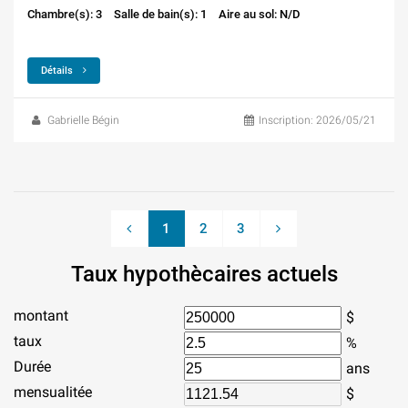
Chambre(s): 3
Salle de bain(s): 1
Aire au sol: N/D
Détails
Gabrielle Bégin
Inscription: 2026/05/21
1
2
3
Taux hypothècaires actuels
montant
$
taux
%
Durée
ans
mensualitée
$