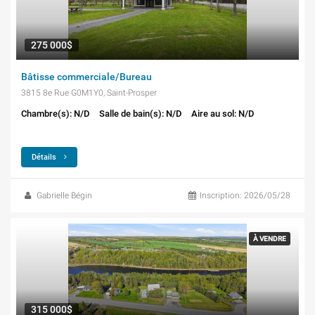
275 000$
Bâtisse commerciale/Bureau
3815 8e Rue G0M1Y0, Saint-Prosper
Chambre(s): N/D
Salle de bain(s): N/D
Aire au sol: N/D
Détails
Gabrielle Bégin
Inscription: 2026/05/28
À VENDRE
315 000$