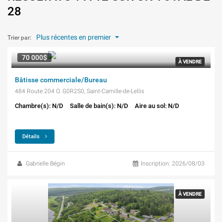
28
Plus récentes en premier
Trier par:
70 000$
À VENDRE
Bâtisse commerciale/Bureau
484 Route 204 O. G0R2S0, Saint-Camille-de-Lellis
Chambre(s): N/D
Salle de bain(s): N/D
Aire au sol: N/D
Détails
Gabrielle Bégin
Inscription: 2026/08/03
À VENDRE