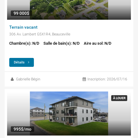
99 000$
Terrain vacant
306 Av. Lambert G5X1R4, Beauceville
Chambre(s): N/D
Salle de bain(s): N/D
Aire au sol: N/D
Détails
Gabrielle Bégin
Inscription: 2026/07/16
À LOUER
995$/mo