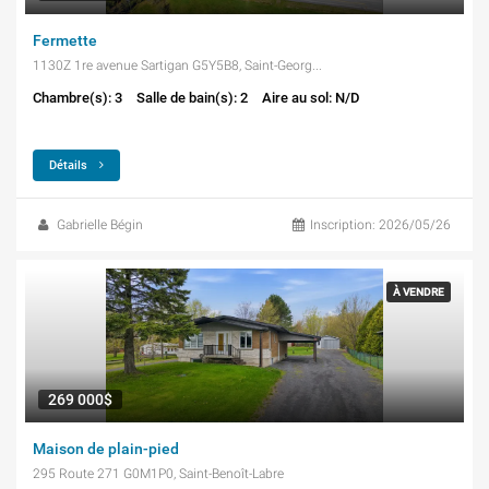
Fermette
1130Z 1re avenue Sartigan G5Y5B8, Saint-Georges
Chambre(s): 3
Salle de bain(s): 2
Aire au sol: N/D
Détails
Gabrielle Bégin
Inscription: 2026/05/26
À VENDRE
269 000$
Maison de plain-pied
295 Route 271 G0M1P0, Saint-Benoît-Labre