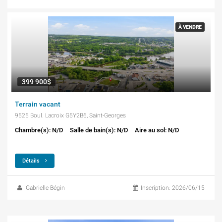
À VENDRE
399 900$
Terrain vacant
9525 Boul. Lacroix G5Y2B6, Saint-Georges
Chambre(s): N/D
Salle de bain(s): N/D
Aire au sol: N/D
Détails
Gabrielle Bégin
Inscription: 2026/06/15