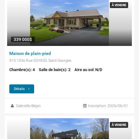
À VENDRE
339 000$
Maison de plain-pied
915 153e Rue G5Y6S3, Saint-Georges
Chambre(s): 4
Salle de bain(s): 2
Aire au sol: N/D
Détails
Gabrielle Bégin
Inscription: 2026/06/01
À VENDRE