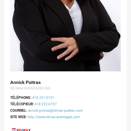
Annick Poitras
RE/MAX AVANTAGES INC.
TÉLÉPHONE:
418 221-0101
TÉLÉCOPIEUR:
418 222-6737
COURRIEL:
annick.poitras@remax-quebec.com
SITE WEB:
http://www.remax-avantages.com