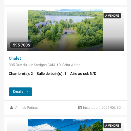
À VENDRE
595 700$
Chalet
805 Rue du Lac-Sartigan G0M1L0, Saint-Alfred
Chambre(s): 2
Salle de bain(s): 1
Aire au sol: N/D
Détails
Annick Poitras
Inscription: 2026/06/30
À VENDRE