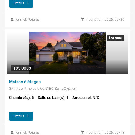
Détails
Annick Poitras
Inscription: 2026/07/26
À VENDRE
195 000$
Maison à étages
371 Rue Principale G0R1B0, Saint-Cyprien
Chambre(s): 5
Salle de bain(s): 1
Aire au sol: N/D
Détails
Annick Poitras
Inscription: 2026/07/13