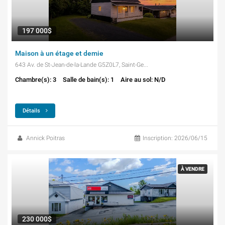
197 000$
Maison à un étage et demie
643 Av. de St-Jean-de-la-Lande G5Z0L7, Saint-Georges
Chambre(s): 3
Salle de bain(s): 1
Aire au sol: N/D
Détails
Annick Poitras
Inscription: 2026/06/15
À VENDRE
230 000$