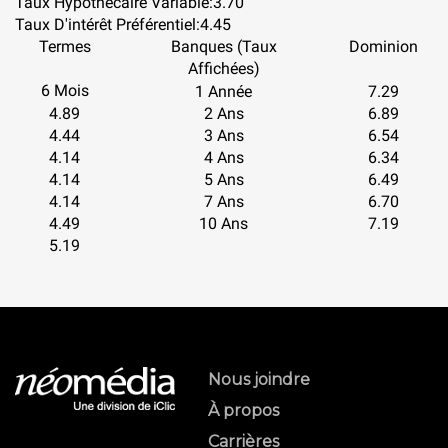
Taux Hypothécaire Variable:
3.70
Taux D'intérêt Préférentiel:
4.45
Termes
Banques (Taux
Dominion
Affichées)
6 Mois
1 Année
7.29
4.89
2 Ans
6.89
4.44
3 Ans
6.54
4.14
4 Ans
6.34
4.14
5 Ans
6.49
4.14
7 Ans
6.70
4.49
10 Ans
7.19
5.19
Nous joindre
À propos
Carrières