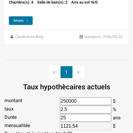
Chambre(s): 4
Salle de bain(s): 2
Aire au sol: N/D
Détails
Carole-Anne Boily
Inscription: 2026/03/22
1
Taux hypothècaires actuels
montant
$
taux
%
Durée
ans
mensualitée
$