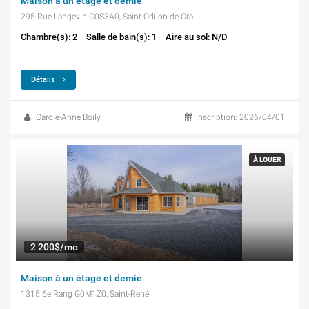
Maison à un étage et demie
295 Rue Langevin G0S3A0, Saint-Odilon-de-Cranbourne
Chambre(s): 2
Salle de bain(s): 1
Aire au sol: N/D
Détails
Carole-Anne Boily
Inscription: 2026/04/01
À LOUER
2 200$/mo
Maison à un étage et demie
1315 6e Rang G0M1Z0, Saint-René