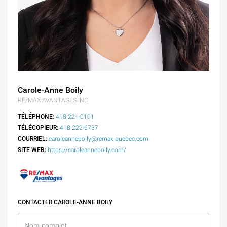
Carole-Anne Boily
RE/MAX AVANTAGES INC.
TÉLÉPHONE:
418 221-0101
TÉLÉCOPIEUR:
418 222-6737
COURRIEL:
caroleanneboily@remax-quebec.com
SITE WEB:
https://caroleanneboily.com/
CONTACTER CAROLE-ANNE BOILY