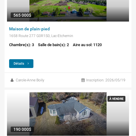
565 000$
Maison de plain-pied
1658 Route 277 G0R1S0, Lac-Etchemin
Chambre(s): 3
Salle de bain(s): 2
Aire au sol: 1120
Détails
Carole-Anne Boily
Inscription: 2026/05/19
À VENDRE
190 000$