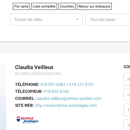
Par carte
Liste complète
Courtiers
Retour sur enbeauce
Toutes les villes
Tous les types
Claudia Veilleux
CO
RE/MAX AVANTAGES INC.
TÉLÉPHONE:
418 957-6081
/
418 221-0101
TÉLÉCOPIEUR:
418 832-4142
COURRIEL:
claudia.veilleux@remax-quebec.com
SITE WEB:
http://www.remax-avantages.com