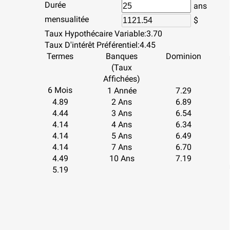
Durée
ans
mensualitée
$
Taux Hypothécaire Variable:
3.70
Taux D'intérêt Préférentiel:
4.45
Termes
Banques
Dominion
(Taux
Affichées)
6 Mois
1 Année
7.29
4.89
2 Ans
6.89
4.44
3 Ans
6.54
4.14
4 Ans
6.34
4.14
5 Ans
6.49
4.14
7 Ans
6.70
4.49
10 Ans
7.19
5.19