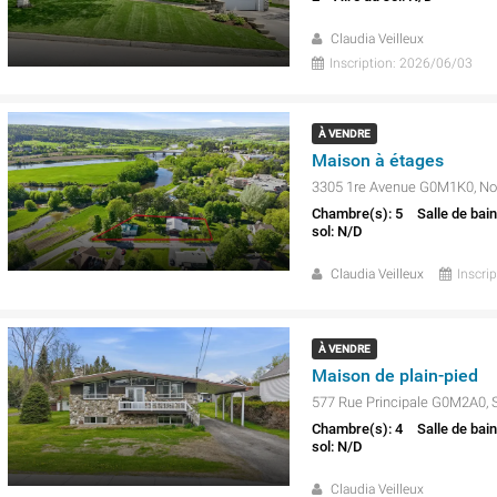
Claudia Veilleux
Inscription: 2026/06/03
À VENDRE
Maison à étages
Chambre(s): 5
Salle de bain
sol: N/D
Claudia Veilleux
Inscri
À VENDRE
Maison de plain-pied
577 Rue Principale G0M2A0, 
Chambre(s): 4
Salle de bain
sol: N/D
Claudia Veilleux