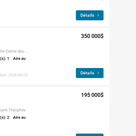
Détails
350 000$
3305 1re Avenue G0M1K0, Notre-Dame-des-Pins
(s): 1
Aire au
Détails
ption: 2026/06/02
195 000$
Saint-Théophile
(s): 2
Aire au