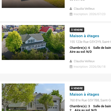
Claudia Veilleux
Inscription: 2026/07/23
À VENDRE
Maison à étages
155 123e Rue G5Y2Y9, Saint
Chambre(s): 6
Salle de bain
Aire au sol: N/D
Claudia Veilleux
Inscription: 2026/06/18
À VENDRE
Maison à étages
760 81e Rue G5Y7B8, Saint-
Chambre(s): 3
Salle de bain
2
Aire au sol: N/D