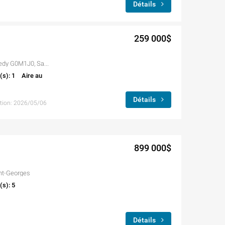
Détails
259 000$
444 Route du Président-Kennedy G0M1J0, Saint-Côme/Linière
(s): 1
Aire au
Détails
ption: 2026/05/06
899 000$
nt-Georges
(s): 5
Détails