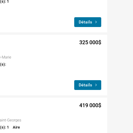
(s): 1
Détails
325 000$
e-Marie
(s):
Détails
419 000$
aint-Georges
(s): 1
Aire