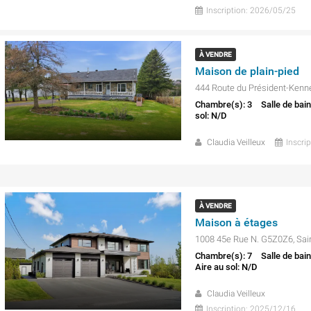
Inscription: 2026/05/25
À VENDRE
Maison de plain-pied
Chambre(s): 3
Salle de bain
sol: N/D
Claudia Veilleux
Inscri
À VENDRE
Maison à étages
1008 45e Rue N. G5Z0Z6, Sai
Chambre(s): 7
Salle de bain
Aire au sol: N/D
Claudia Veilleux
Inscription: 2025/12/16