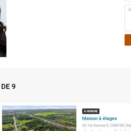
 DE 9
À VENDRE
Maison à étages
26 1re Avenue E. G0M1B0, Sai