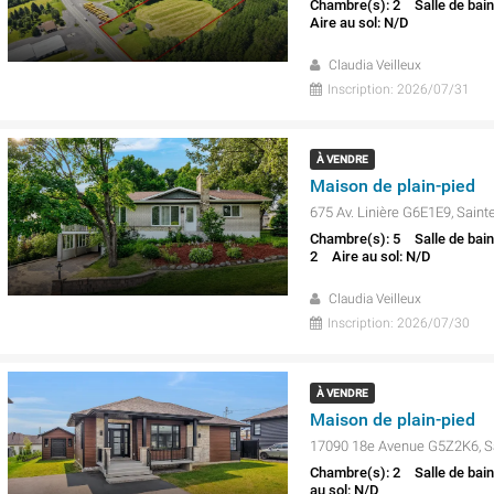
Chambre(s): 2
Salle de bain
Aire au sol: N/D
Claudia Veilleux
Inscription: 2026/07/31
À VENDRE
Maison de plain-pied
675 Av. Linière G6E1E9, Saint
Chambre(s): 5
Salle de bain
2
Aire au sol: N/D
Claudia Veilleux
Inscription: 2026/07/30
À VENDRE
Maison de plain-pied
17090 18e Avenue G5Z2K6, S
Chambre(s): 2
Salle de bain
au sol: N/D