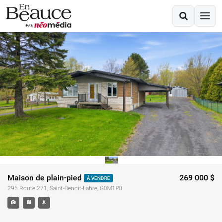
Maison de plain-pied
269 000 $
À VENDRE
295 Route 271, Saint-Benoît-Labre, G0M1P0