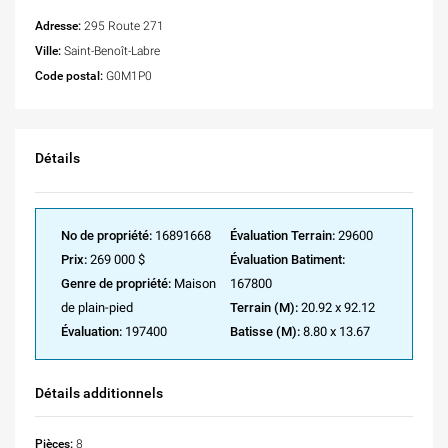
Adresse:
295 Route 271
Ville:
Saint-Benoît-Labre
Code postal:
G0M1P0
Détails
No de propriété:
16891668
Évaluation Terrain:
29600
Prix:
269 000 $
Évaluation Batiment:
Genre de propriété:
Maison
167800
de plain-pied
Terrain (M):
20.92 x 92.12
Évaluation:
197400
Batisse (M):
8.80 x 13.67
Détails additionnels
Pièces:
8