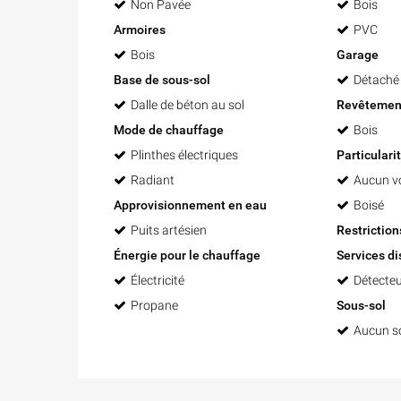
Non Pavée
Bois
Armoires
PVC
Bois
Garage
Base de sous-sol
Détaché
Dalle de béton au sol
Revêtemen
Mode de chauffage
Bois
Plinthes électriques
Particulari
Radiant
Aucun voi
Approvisionnement en eau
Boisé
Puits artésien
Restrictio
Énergie pour le chauffage
Services di
Électricité
Détecteu
Propane
Sous-sol
Aucun s