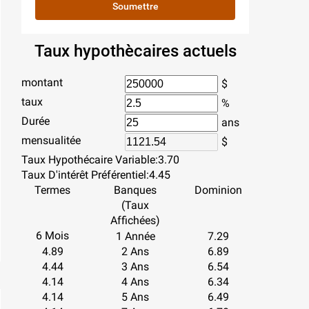
Soumettre
Taux hypothècaires actuels
montant
$
taux
%
Durée
ans
mensualitée
$
Taux Hypothécaire Variable:
3.70
Taux D'intérêt Préférentiel:
4.45
Termes
Banques
Dominion
(Taux
Affichées)
6 Mois
1 Année
7.29
4.89
2 Ans
6.89
4.44
3 Ans
6.54
4.14
4 Ans
6.34
4.14
5 Ans
6.49