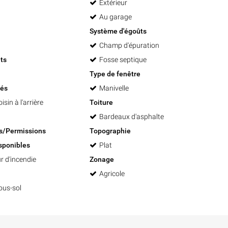
Extérieur
Au garage
Système d'égoûts
Champ d'épuration
ts
Fosse septique
Type de fenêtre
tés
Manivelle
sin à l'arrière
Toiture
Bardeaux d'asphalte
ns/Permissions
Topographie
sponibles
Plat
r d'incendie
Zonage
Agricole
ous-sol