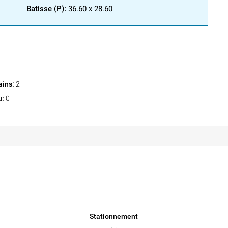
Batisse (P):
36.60 x 28.60
ains:
2
u:
0
Stationnement