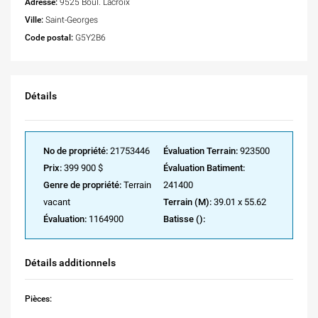
Adresse:
9525 Boul. Lacroix
Ville:
Saint-Georges
Code postal:
G5Y2B6
Détails
No de propriété:
21753446
Évaluation Terrain:
923500
Prix:
399 900 $
Évaluation Batiment:
Genre de propriété:
Terrain
241400
vacant
Terrain (M):
39.01 x 55.62
Évaluation:
1164900
Batisse ():
Détails additionnels
Pièces: