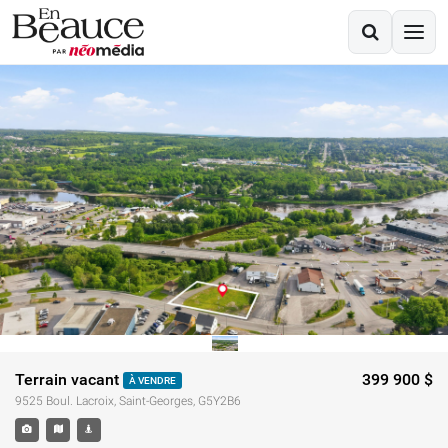
Terrain vacant
399 900 $
À VENDRE
9525 Boul. Lacroix, Saint-Georges, G5Y2B6